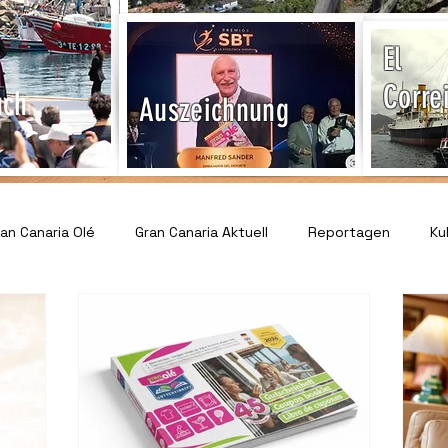
El
Corre
uch
Auszeichnung
n Canaria Olé
Gran Canaria Aktuell
Reportagen
Ku
Veranstaltungen & Events
Tourismus & Reisen
Sport 
ervice & Informationen
Gesundheit & Notfallhilfe
Recht