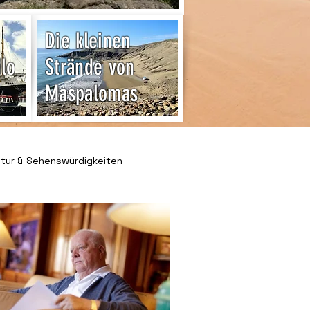
Die kleinen
ilo
Strände von
Maspalomas
ltur & Sehenswürdigkeiten
& Freizeit
 & Ratgeber
Kleinanzeigen