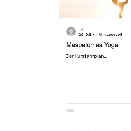
J.P.
29. Juli
1 Min. Lesezeit
Maspalomas Yoga
Der Kursfahrplan...