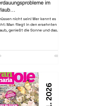
erdauungsprobleme im
rlaub…
üssen nicht sein! Wer kennt es
cht: Man fliegt in den ersehnten
laub, genießt die Sonne und das
ben, aber wer nicht so richtig
tspielen will, ist die Verdauung.
nz klassisch sind Verstopfung und
ähungen, aber ebenso häufig sind
gendruck nach dem Essen,
dbrennen oder Durchfall....