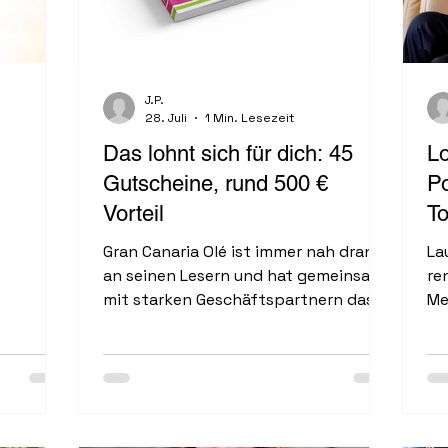
J.P.
28. Juli
1 Min. Lesezeit
Das lohnt sich für dich: 45
Lo
Gutscheine, rund 500 €
Po
Vorteil
T
Ka
Gran Canaria Olé ist immer nah dran
La
an seinen Lesern und hat gemeinsam
re
mit starken Geschäftspartnern das
Me
neue Gran Canaria Olé Gutscheinheft
Do
aufgelegt. Rund 45 Unternehmen
Pa
machen mit: Restaurants,
be
Massageangebote, Freizeitspaß,
im
Inseltouren und vieles mehr. Ihr
Ho
Vorteil: Schon nach wenigen
di