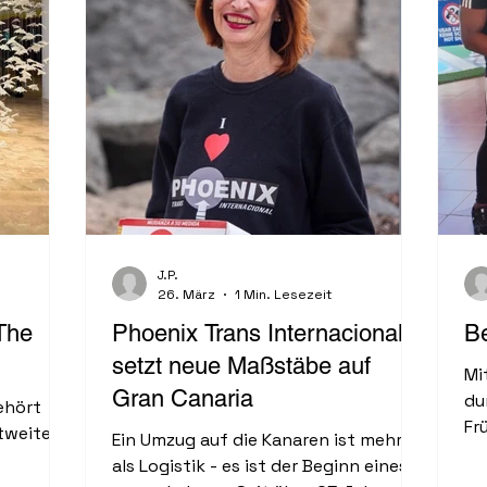
eingelösten Bons hat sich das Heft
ag
bezahlt gemacht. Insgesamt sind
Ersparnisse von rund 500 Euro drin.
NEUE VERKAUFSSTELLEN Finca
Canarias Aloe Vera C.C. Varadero in
Meloneras Mogan Mall Cit
J.P.
26. März
1 Min. Lesezeit
The
Phoenix Trans Internacional
B
setzt neue Maßstäbe auf
Mi
Gran Canaria
du
ehört
Fr
tweiten
Ein Umzug auf die Kanaren ist mehr
ve
als Logistik - es ist der Beginn eines
Va
rdischen