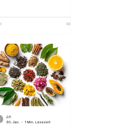
 Vorfrühling. Am 14. Februar feiert
n die Liebe, doch ihre Geschichte
icht weit zurück, bis ins alte Rom.
rt soll der Priester Valentin
imlich Liebes-paare getraut haben,
wohl der Kaiser dies verboten
tte. Seine Strafe war der Tod, sein
rmächtnis die Idee, dass Liebe
ärker ist als jede Vorschrift.
J.P.
30. Jan.
1 Min. Lesezeit