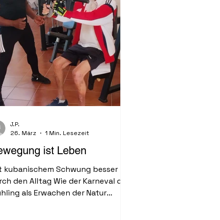
ierenden Hotelketten...
J.P.
26. März
1 Min. Lesezeit
ewegung ist Leben
t kubanischem Schwung besser
rch den Alltag Wie der Karneval den
ühling als Erwachen der Natur
rkündet, ver-spricht der
lentinstag ein Erwachen der Liebe