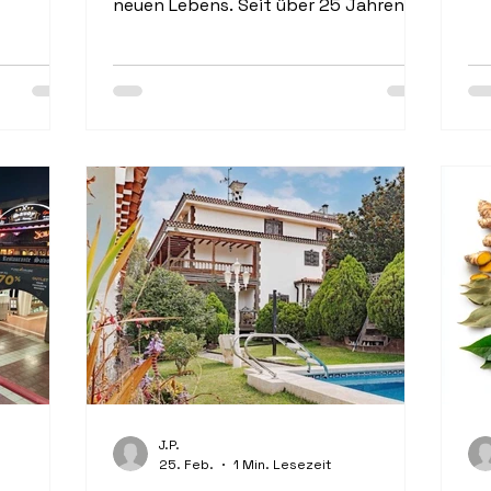
neuen Lebens. Seit über 25 Jahren...
im
 1,5
ma
re
Do
he
ob
ha
Ve
st
J.P.
25. Feb.
1 Min. Lesezeit