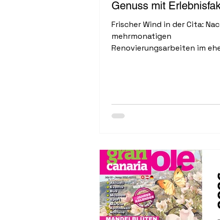
Genuss mit Erlebnisfak
Frischer Wind in der Cita: Na
mehrmonatigen
Renovierungsarbeiten im eh
Westfalia und umfangreiche
Investitionen hat Gastronom
pünktlich zu Weihnachten se
Restaurant „Peater’s“ eröffn
offenbar einen Nerv getroffe
dem Start ist der großzügig
Innenhof des Shopping-Cen
bestens gefüllt. Kulinarisch 
Peater’s auf Klasse statt Mas
Speisekarte bietet ...