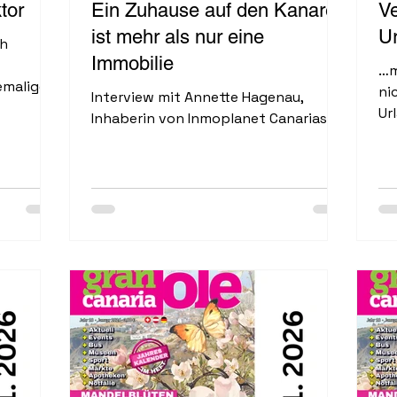
tor
Ein Zuhause auf den Kanaren
V
ist mehr als nur eine
U
ch
Immobilie
…m
emaligen
ni
Interview mit Annette Hagenau,
n
Ur
Inhaberin von Inmoplanet Canarias
 Peter
Le
in neues
mi
et und
Ga
n. Seit
Bl
e
Ma
ters
So
setzt
se. Die