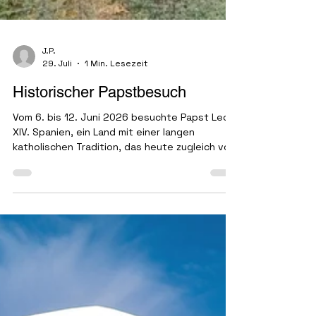
J.P.
29. Juli
1 Min. Lesezeit
Historischer Papstbesuch
Vom 6. bis 12. Juni 2026 besuchte Papst Leo
XIV. Spanien, ein Land mit einer langen
katholischen Tradition, das heute zugleich von
tiefen gesellschaftlichen Gegensätzen
geprägt ist. Während die großen Städte
weitgehend säkularisiert sind, bleiben viele
Regionen des Festlands und der Kanarischen
Inseln dem katholischen Glauben eng
verbunden...