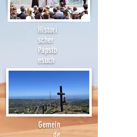
Histori
scher
Papstb
esuch
Gemein
de