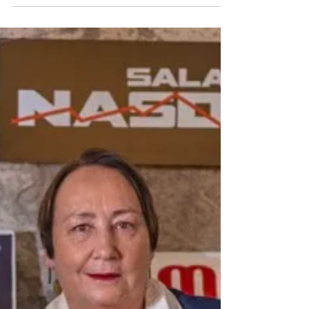
J.P.
28. Apr.
1 Min. Lesezeit
Nationalfeiertag der Kanaren
Der Tag der Kanaren am 30. Mai ist weit mehr
als nur ein Datum im Kalender: Er ist ein
kollektives Bekenntnis zu Identität,
Geschichte und Stolz. Sein Ursprung geht auf
das Jahr 1983 zurück, als erstmals die
Einsetzung des Parlaments der Kanaren nach
der Verabschiedung des Autonomiestatuts
gefeiert wurde. Seitdem hat sich dieser Tag
zu einem Symbol der Einheit für die acht Inseln
.....