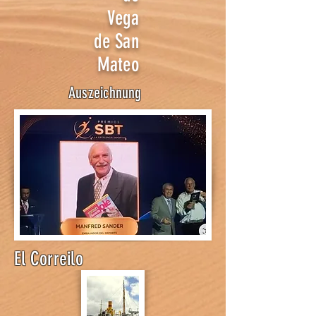
Vega
de San
Mateo
Auszeichnung
El Correilo