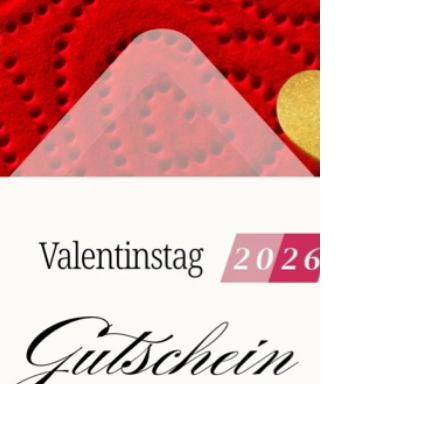
Dania Dévora, Gründerin und Leiterin des
Internationalen Soul-Festivals von San
Agustín, ist am 25. März nach kurzer Krankheit
verstorben. flite und Krisen sin d eb enso
präsent wie Widerstand, Resilienz und
verborgene Traditione n.