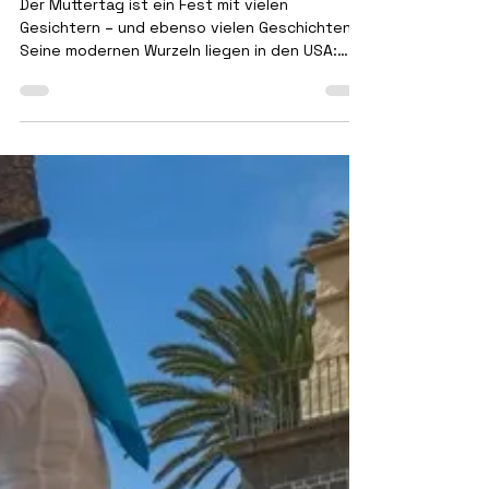
J.P.
28. Apr.
1 Min. Lesezeit
Alles Liebe allen Müttern
Der Muttertag ist ein Fest mit vielen
Gesichtern – und ebenso vielen Geschichten.
Seine modernen Wurzeln liegen in den USA:
Anfang des 20. Jahrhunderts setzte sich Anna
Jarvis dafür ein, einen offiziellen Ehrentag für
Mütter zu etablieren. Von dort aus trat die
Idee ihre Reise um die Welt an.