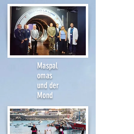
Maspal
omas
und der
Mond