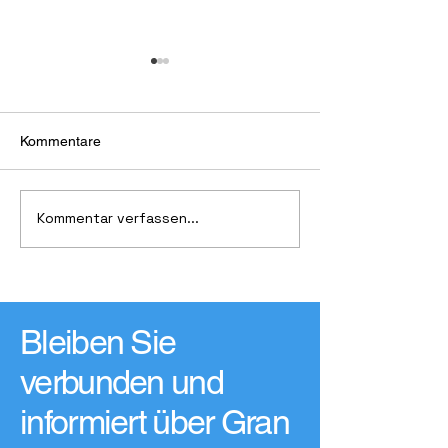
Kommentare
Kommentar verfassen...
Die Küste des ewigen
Das lohnt sich fü
Sommers
Gutscheine, run
Vorteil
Bleiben Sie
verbunden und
informiert über Gran