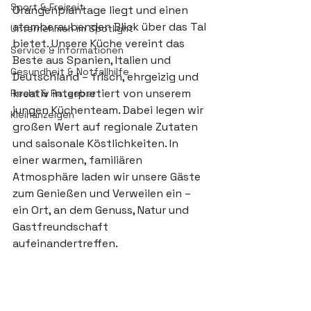
Sport & Freizeit
Orangenplantage liegt und einen 
atemberaubenden Blick über das Tal 
Unternehmen im Spotlight
bietet. Unsere Küche vereint das 
Service & Informationen
Beste aus Spanien, Italien und 
Gesundheit & Notfallhilfe
Deutschland – frisch, ehrgeizig und 
kreativ interpretiert von unserem 
Recht & Ratgeber
jungen Küchenteam. Dabei legen wir 
Kleinanzeigen
großen Wert auf regionale Zutaten 
und saisonale Köstlichkeiten. In 
einer warmen, familiären 
Atmosphäre laden wir unsere Gäste 
zum Genießen und Verweilen ein – 
ein Ort, an dem Genuss, Natur und 
Gastfreundschaft 
aufeinandertreffen.