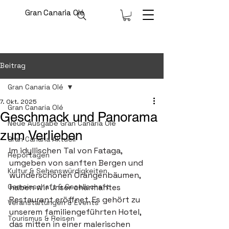
Gran Canaria Olé
Beitrag
Gran Canaria Olé
7. Okt. 2025
Gran Canaria Olé
Geschmack und Panorama
Neue Ausgabe Gran Canaria Olé
zum Verlieben
Gran Canaria Aktuell
Im idyllischen Tal von Fataga, 
Reportagen
umgeben von sanften Bergen und 
Kultur & Sehenswürdigkeiten
wunderschönen Orangenbäumen, 
Gemeinschaft & Gesellschaft
haben wir unser charmantes 
Restaurant eröffnet. Es gehört zu 
Veranstaltungen & Events
unserem familiengeführten Hotel, 
Tourismus & Reisen
das mitten in einer malerischen 