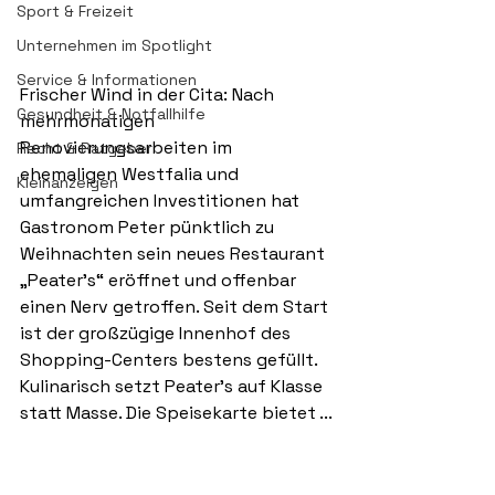
Sport & Freizeit
Unternehmen im Spotlight
Service & Informationen
Frischer Wind in der Cita: Nach 
Gesundheit & Notfallhilfe
mehrmonatigen 
Renovierungsarbeiten im 
Recht & Ratgeber
ehemaligen Westfalia und 
Kleinanzeigen
umfangreichen Investitionen hat 
Gastronom Peter pünktlich zu 
Weihnachten sein neues Restaurant 
„Peater’s“ eröffnet und offenbar 
einen Nerv getroffen. Seit dem Start 
ist der großzügige Innenhof des 
Shopping-Centers bestens gefüllt.
Kulinarisch setzt Peater’s auf Klasse 
statt Masse. Die Speisekarte bietet ...