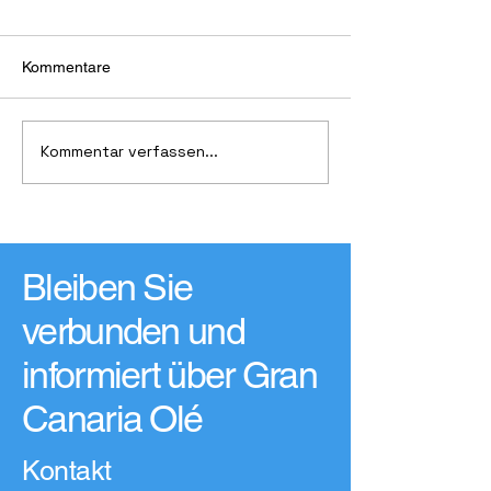
Kommentare
Maspalomas Yoga
Farbenfrohe Ku
Kommentar verfassen...
Bleiben Sie
verbunden und
informiert über Gran
Canaria Olé
Kontakt