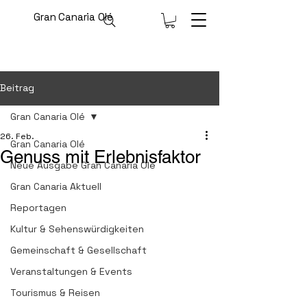
Gran Canaria Olé
Beitrag
Gran Canaria Olé
26. Feb.
Gran Canaria Olé
Genuss mit Erlebnisfaktor
Neue Ausgabe Gran Canaria Olé
Gran Canaria Aktuell
Reportagen
Kultur & Sehenswürdigkeiten
Gemeinschaft & Gesellschaft
Veranstaltungen & Events
Tourismus & Reisen