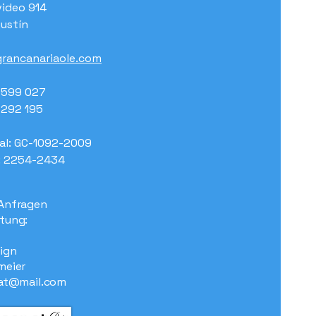
ideo 914
ustín
rancanariaole.com
7 599 027
7 292 195
al: GC-1092-2009
: 2254-2434
Anfragen
tung:
ign
meier
at@mail.com