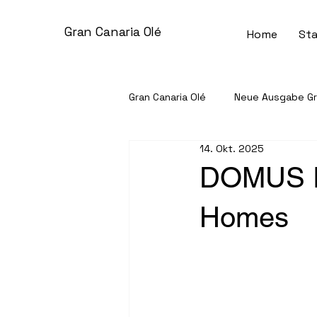
Gran Canaria Olé
Home
Sta
Gran Canaria Olé
Neue Ausgabe Gra
14. Okt. 2025
Gemeinschaft & Gesellschaft
DOMUS R
Homes
Unternehmen im Spotlight
S
Kleinanzeigen