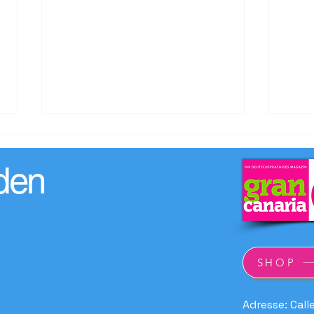
den
Das lohnt sich für dich: 45
Loro 
SHOP
Gutscheine, rund 500 €
Posi
Vorteil
Tour
Kana
Adresse: Call