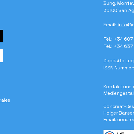
Bung. Montev
35100 San Ag
Email:
info@g
Tel.: +34 60
Tel.: +34 63
Depósito Leg
ISSN Nummer
Kontakt und 
Mediengestal
rales
Concreat-Des
Holger Banse
Email:
concre