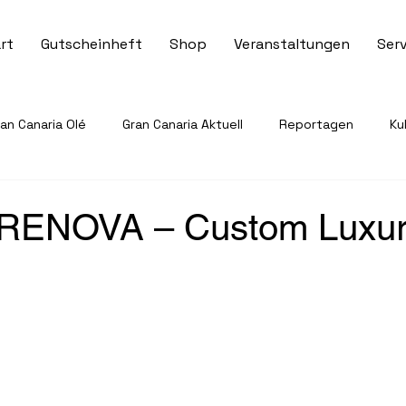
rt
Gutscheinheft
Shop
Veranstaltungen
Serv
n Canaria Olé
Gran Canaria Aktuell
Reportagen
Ku
Veranstaltungen & Events
Tourismus & Reisen
Sport 
ENOVA – Custom Luxu
ervice & Informationen
Gesundheit & Notfallhilfe
Recht