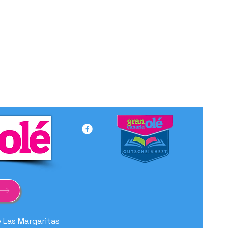
Parque festigt seine
tion als führende
ismusmarke auf den
rischen Inseln
e Las Margaritas