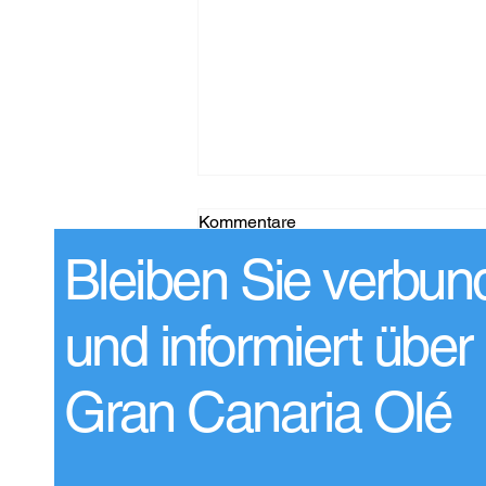
Kommentare
Bleiben Sie verbun
Kommentar verfassen...
und informiert über
Maspalomas Yoga
Gran Canaria Olé