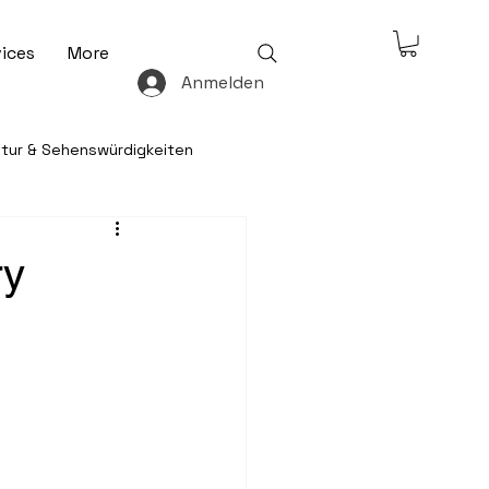
ices
More
Anmelden
ltur & Sehenswürdigkeiten
& Freizeit
ry
 & Ratgeber