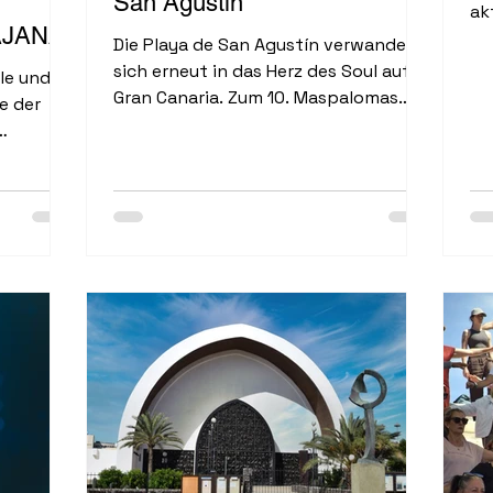
San Agustín
ak
AJANA
Die Playa de San Agustín verwandelte
sich erneut in das Herz des Soul auf
lle und
Gran Canaria. Zum 10. Maspalomas
e der
Costa Canaria Soul Festival strömten
an beiden Festivaltagen tausende
de San
Besucher an den Strand und
genossen bei freiem Eintritt ein
reine und
hochkarätiges Musikprogramm direkt
5. Die
am Atlantik. Einheimische, Urlauber
: 113
und Soul-Fans aus vielen Ländern
feierten gemeinsam ein Festival, das
das
sich längst als feste Größe der
europäischen Soulszene ...