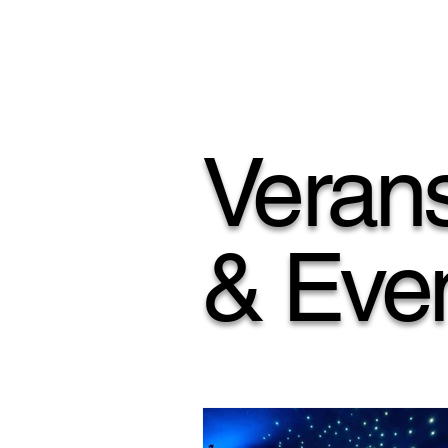
Verans
& Eve