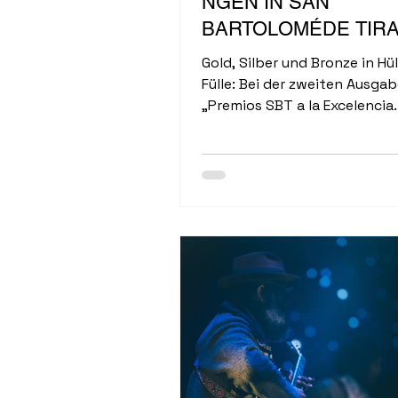
NGEN IN SAN
BARTOLOMÉDE TIR
Gold, Silber und Bronze in Hü
Fülle: Bei der zweiten Ausgab
„Premios SBT a la Excelencia
Deportiva“ ehrte die Gemein
Bartolomé de Tirajana ihre
erfolgreichsten Sportler, Ve
Sportschulen des Jahres 202
Bilanz kann sich sehen lassen
Gold-, 77 Silber- und 72
Bronzemedaillen gingen auf 
Konto der ausgezeichneten
Athleten....