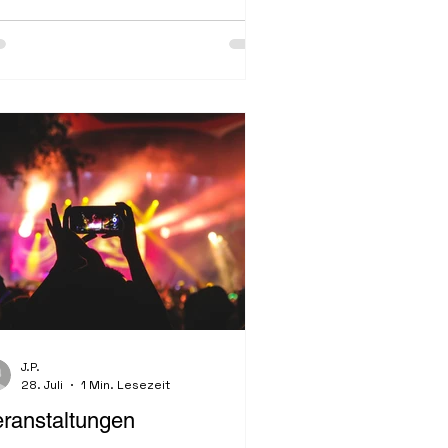
ller religiöser Symbolik. Der Brauch,
 diesem Festtag Zweige und Äste
s dem Tal zu holen....
J.P.
28. Juli
1 Min. Lesezeit
ranstaltungen