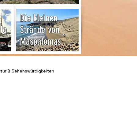
Die kleinen
ilo
Strände von
Maspalomas
ltur & Sehenswürdigkeiten
& Freizeit
 & Ratgeber
Kleinanzeigen