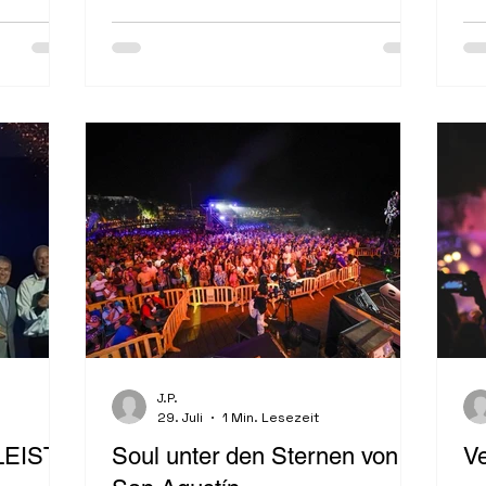
vo
400
Verano Sur“ statt. Rund 70 Künstler
an
chaft
und Handwerker der verschiedensten
au
Stilrichtungen geben sich ein
Stelldichein. Organisiert wird der
Markt ...
J.P.
29. Juli
1 Min. Lesezeit
EISTU
Soul unter den Sternen von
Ve