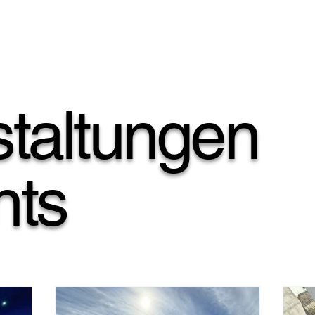
taltungen
nts