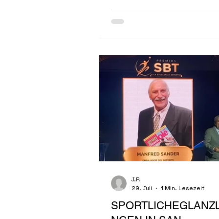
Veranstaltung, die mehr als 
Teilnehmer aus Politik, Wirts
und ....
J.P.
29. Juli
1 Min. Lesezeit
SPORTLICHEGLANZL