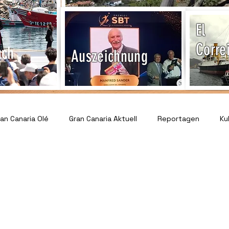
El
Corre
uch
Auszeichnung
n Canaria Olé
Gran Canaria Aktuell
Reportagen
Ku
Veranstaltungen & Events
Tourismus & Reisen
Sport 
ervice & Informationen
Gesundheit & Notfallhilfe
Recht