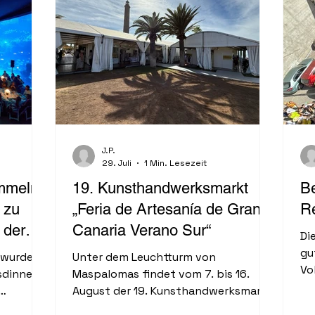
J.P.
29. Juli
1 Min. Lesezeit
mmeln
19. Kunsthandwerksmarkt
B
 zu
„Feria de Artesanía de Gran
R
 der
Canaria Verano Sur“
Di
en
gu
 wurde
Unter dem Leuchtturm von
Vo
sdinners
Maspalomas findet vom 7. bis 16.
de
August der 19. Kunsthandwerksmarkt
Vi
zes. Die
„Feria de Artesanía de Gran Canaria