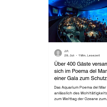
J.P.
29. Juli
1 Min. Lesezeit
Über 400 Gäste versa
sich im Poema del Mar
einer Gala zum Schutz
Ozeane und der marin
Das Aquarium Poema del Mar
Biodiversität
anlässlich des Wohltätigkeit
zum Welttag der Ozeane zum
Mittelpunkt des Meeresschut