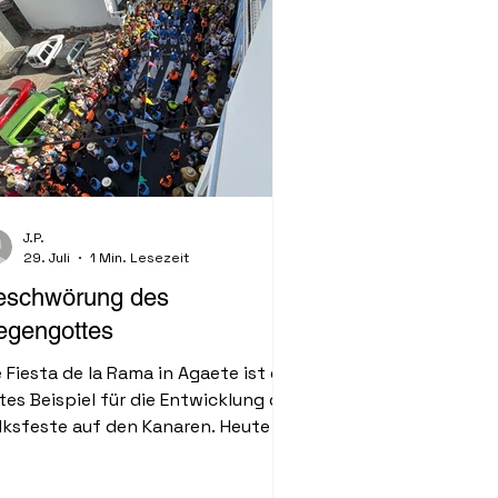
J.P.
29. Juli
1 Min. Lesezeit
eschwörung des
egengottes
e Fiesta de la Rama in Agaete ist ein
tes Beispiel für die Entwicklung der
lksfeste auf den Kanaren. Heute ist
r 4. August der Schneejungfrau
rgen de las Nieves gewidmet und