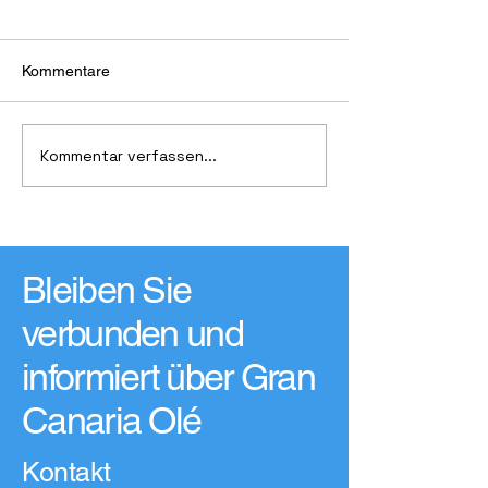
Kommentare
Maspalomas Yo
Kommentar verfassen...
Lizzlotte Schilling holt
silber
Bleiben Sie
verbunden und
informiert über Gran
Canaria Olé
Kontakt