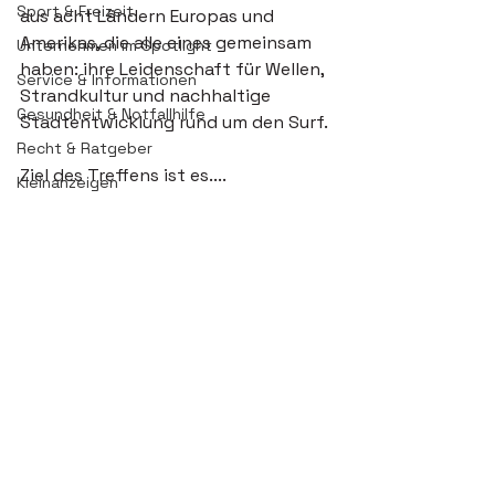
Sport & Freizeit
aus acht Ländern Europas und 
Amerikas, die alle eines gemeinsam 
Unternehmen im Spotlight
haben: ihre Leidenschaft für Wellen, 
Service & Informationen
Strandkultur und nachhaltige 
Gesundheit & Notfallhilfe
Stadtentwicklung rund um den Surf.
Recht & Ratgeber
Ziel des Treffens ist es....
Kleinanzeigen