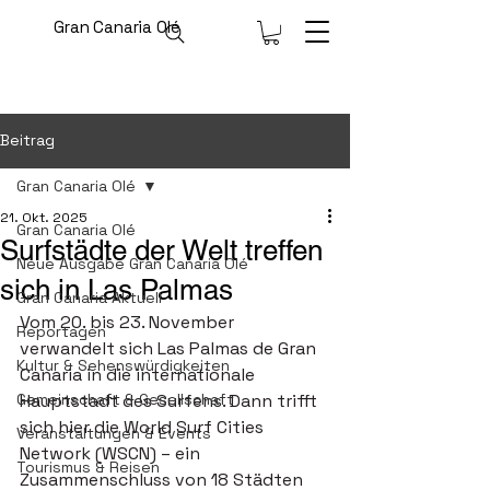
Gran Canaria Olé
Beitrag
Gran Canaria Olé
21. Okt. 2025
Gran Canaria Olé
Surfstädte der Welt treffen
Neue Ausgabe Gran Canaria Olé
sich in Las Palmas
Gran Canaria Aktuell
Vom 20. bis 23. November 
Reportagen
verwandelt sich Las Palmas de Gran 
Kultur & Sehenswürdigkeiten
Canaria in die internationale 
Gemeinschaft & Gesellschaft
Hauptstadt des Surfens. Dann trifft 
sich hier die World Surf Cities 
Veranstaltungen & Events
Network (WSCN) – ein 
Tourismus & Reisen
Zusammenschluss von 18 Städten 