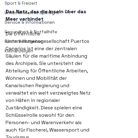
Sport & Freizeit
Das Netz, das die Inseln über das 
Unternehmen im Spotlight
Meer verbindet
Service & Informationen
Gesundheit & Notfallhilfe
Die öffentliche 
Unternehmensgesellschaft Puertos 
Recht & Ratgeber
Canarios ist eine der zentralen 
Kleinanzeigen
Säulen für die maritime Anbindung 
des Archipels. Sie untersteht der 
Abteilung für Öffentliche Arbeiten, 
Wohnen und Mobilität der 
Kanarischen Regierung und 
verwaltet ein weit verzweigtes Netz 
von Häfen in regionaler 
Zuständigkeit. Diese spielen eine 
Schlüsselrolle sowohl für den 
Personen- und Warenverkehr als 
auch für Fischerei, Wassersport und 
Tourismus.