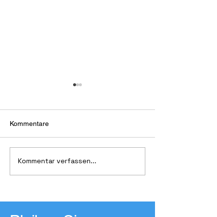
Kommentare
Historischer Pa
Farbenfrohe Kunstspende
Kommentar verfassen...