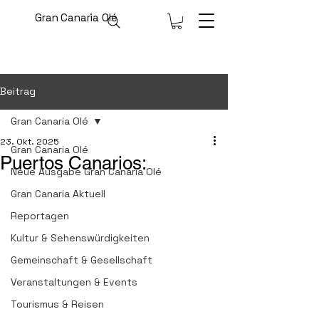
Gran Canaria Olé
Beitrag
Gran Canaria Olé
23. Okt. 2025
Gran Canaria Olé
Puertos Canarios:
Neue Ausgabe Gran Canaria Olé
Gran Canaria Aktuell
Reportagen
Kultur & Sehenswürdigkeiten
Gemeinschaft & Gesellschaft
Veranstaltungen & Events
Tourismus & Reisen