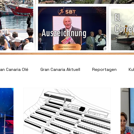
El
Corre
uch
Auszeichnung
n Canaria Olé
Gran Canaria Aktuell
Reportagen
Ku
Veranstaltungen & Events
Tourismus & Reisen
Sport 
ervice & Informationen
Gesundheit & Notfallhilfe
Recht