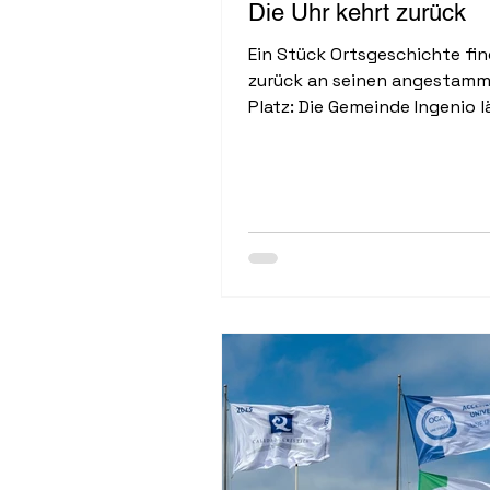
Die Uhr kehrt zurück
Ein Stück Ortsgeschichte fi
zurück an seinen angestam
Platz: Die Gemeinde Ingenio l
historische Uhr der
Wassergenossenschaft Here
Principal y Mina de Carrizal al
originalgetreue ...