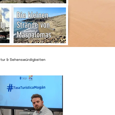
Die kleinen
ilo
Strände von
Maspalomas
ltur & Sehenswürdigkeiten
& Freizeit
 & Ratgeber
Kleinanzeigen