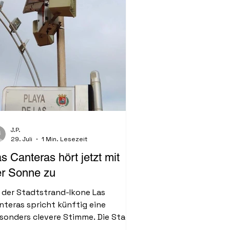
J.P.
29. Juli
1 Min. Lesezeit
s Canteras hört jetzt mit
er Sonne zu
 der Stadtstrand-Ikone Las
nteras spricht künftig eine
sonders clevere Stimme. Die Stadt
s Palmas hat für rund 54.500 Euro