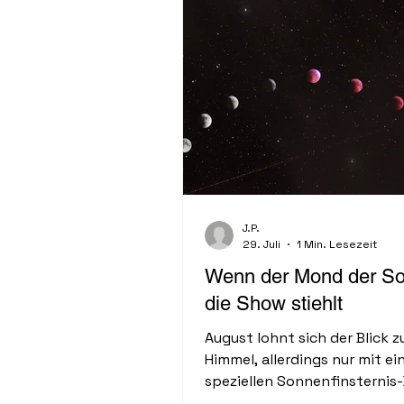
J.P.
29. Juli
1 Min. Lesezeit
Wenn der Mond der S
die Show stiehlt
August lohnt sich der Blick 
Himmel, allerdings nur mit ei
speziellen Sonnenfinsternis-B
diesem Tag schiebt sich der