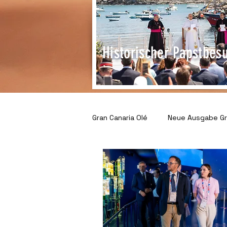
Historischer Papstbes
Gran Canaria Olé
Neue Ausgabe Gra
Gemeinschaft & Gesellschaft
Unternehmen im Spotlight
S