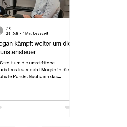
J.P.
29. Juli
1 Min. Lesezeit
gán kämpft weiter um die
uristensteuer
 Streit um die umstrittene
uristensteuer geht Mogán in die
chste Runde. Nachdem das
narische Obergericht (TSJC) die
rordnung auf Klage des Hotel- und
urismusverbands FEHT für ungültig
klärt hat, will die Gemeinde jetzt
n Obersten Gerichtshof Spaniens