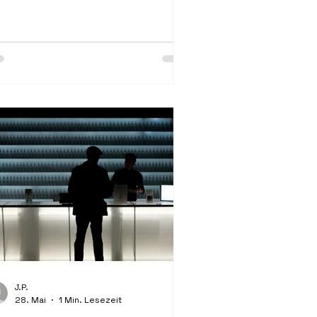
ne neue, solarbetriebene
utsprecheranlage ...
J.P.
28. Mai
1 Min. Lesezeit