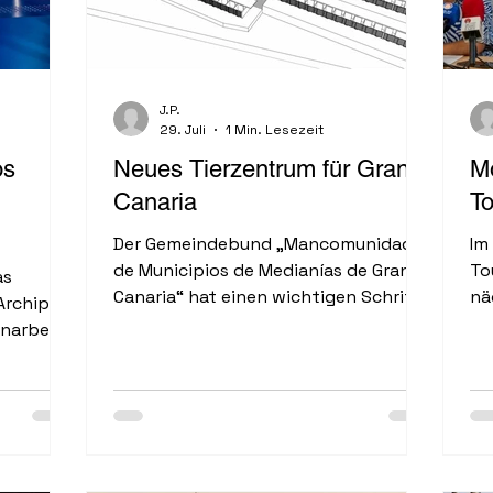
J.P.
29. Juli
1 Min. Lesezeit
os
Neues Tierzentrum für Gran
Mo
Canaria
To
Der Gemeindebund „Mancomunidad
Im
de Municipios de Medianías de Gran
To
as
Canaria“ hat einen wichtigen Schritt
nä
Archipel
für den Bau des neuen Zentrums für
Ka
narbeit
die vorübergehende Unterbringung
Ve
soll der
von Tieren (CETA)...
To
ige
er
 Ziel ist
de
....