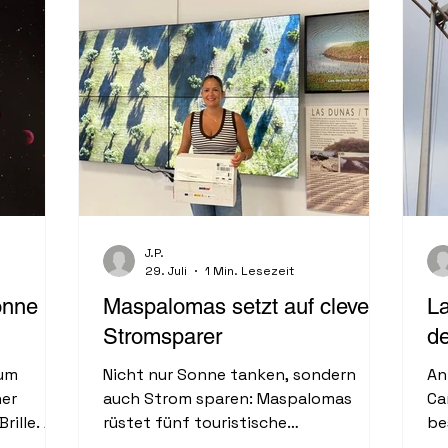
J.P.
29. Juli
1 Min. Lesezeit
onne
Maspalomas setzt auf clevere
La
Stromsparer
d
zum
Nicht nur Sonne tanken, sondern
An
ner
auch Strom sparen: Maspalomas
Ca
rille. An
rüstet fünf touristische
be
 Mond
Einrichtungen mit modernen
La