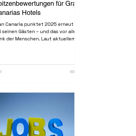
pitzenbewertungen für Gran
narias Hotels
an Canaria punktet 2025 erneut
i seinen Gästen – und das vor allem
nk der Menschen. Laut aktuellem
richt von Turismo de Gran Canaria
hält das Hotelpersonal die
stnote von 9,13 von 10 Punkten
d ist damit der wichtigste
uspunkt des Reiseziels. Insgesamt
reichen die Hotels eine starke
rchschnittsbewertung von...