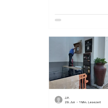
zwischen Erde und Sonne un
für eines der eindrucksvollst
Himmelsereignisse des Jahres.
J.P.
29. Juli
1 Min. Lesezeit