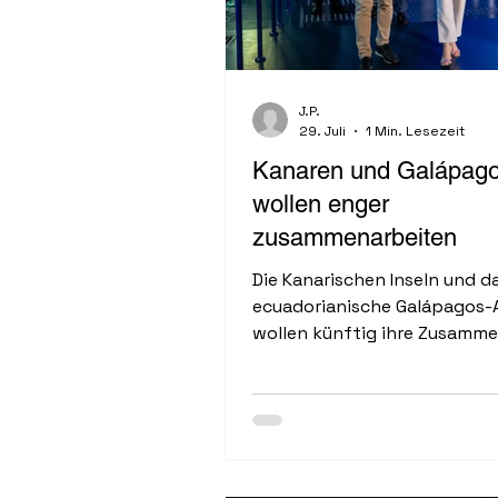
J.P.
29. Juli
1 Min. Lesezeit
Kanaren und Galápag
wollen enger
zusammenarbeiten
Die Kanarischen Inseln und d
ecuadorianische Galápagos-
wollen künftig ihre Zusamme
ausbauen. Bereits im August 
Grundstein für eine langfrist
Partner-schaft gelegt werden.
es ...