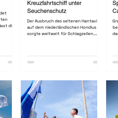
Kreuzfahrtschiff unter
S
Seuchenschutz
Ca
ndet
mten
Der Ausbruch des seltenen Hantavirus
Gr
ässt die
auf dem niederländischen Hondius
be
sorgte weltweit für Schlagzeilen.
da
dad
Entdeckt wurde die gefährliche
Be
s
Andes-Variante Anfang Mai während
er
einer Reise, die in Ushuaia in
Be
Argentinien begonnen hatte und über
un
die Antarktis sowie mehrere
Pl
Atlantikinseln führte. Drei Passagiere
er
starben, mehrere weitere wurden
Du
infiziert...