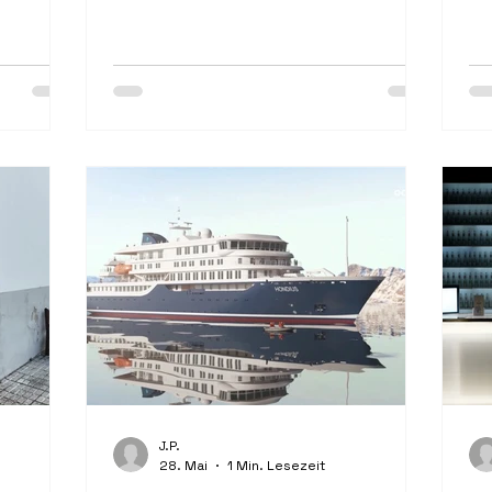
d sorgt
Energiespar-Kits aus. Die Ausstattung,
ei
en
mithilfe von EU-Mitteln ....
La
...
J.P.
28. Mai
1 Min. Lesezeit