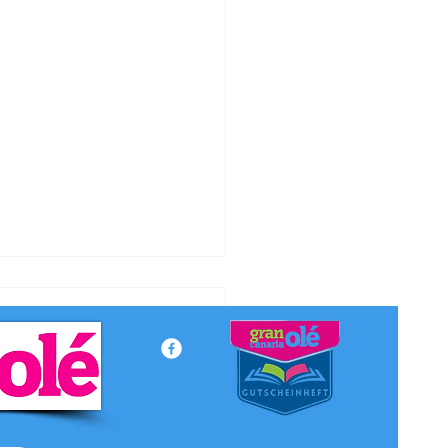
orischer Papstbesuch