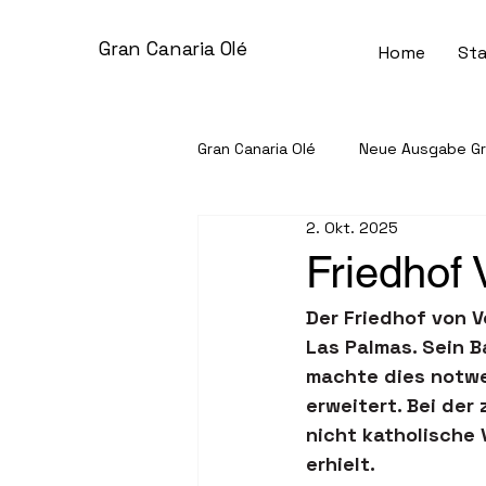
Gran Canaria Olé
Home
Sta
Gran Canaria Olé
Neue Ausgabe Gra
2. Okt. 2025
Gemeinschaft & Gesellschaft
Friedhof
Der Friedhof von V
Unternehmen im Spotlight
S
Las Palmas. Sein B
machte dies notwe
erweitert. Bei der
Kleinanzeigen
nicht katholische
erhielt.