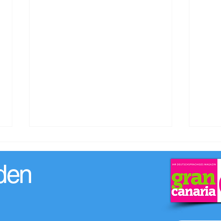
den
Hist
Farbenfrohe Kunstspende