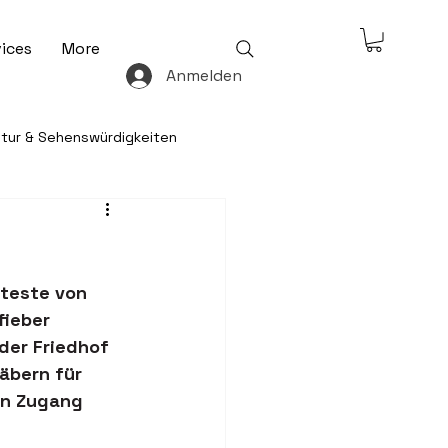
ices
More
Anmelden
ltur & Sehenswürdigkeiten
& Freizeit
lteste von 
 & Ratgeber
fieber 
der Friedhof 
äbern für 
en Zugang 