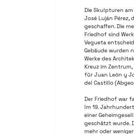
Die Skulpturen am
José Luján Pérez,
geschaffen. Die m
Friedhof sind Werk
Vegueta entscheid
Gebäude wurden nac
Werke des Archite
Kreuz im Zentrum,
für Juan León y Jo
del Castillo (Abge
Der Friedhof war fa
Im 19. Jahrhundert
einer Geheimgesell
geschätzt wurde. Da
mehr oder weniger