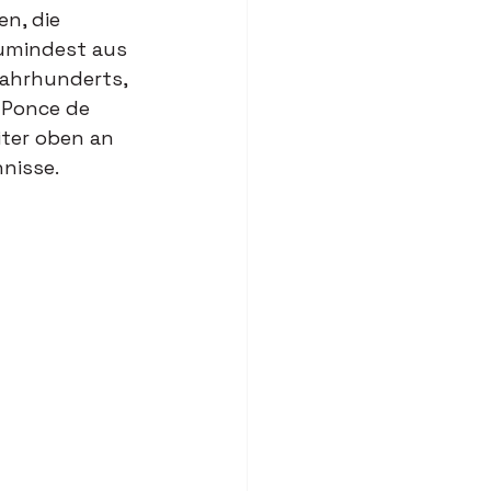
n, die 
zumindest aus 
Jahrhunderts, 
 Ponce de 
iter oben an 
hnisse.