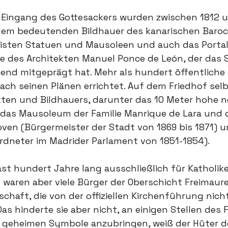
 Eingang des Gottesackers wurden zwischen 1812 u
 dem bedeutenden Bildhauer des kanarischen Baroc
eisten Statuen und Mausoleen und auch das Porta
e des Architekten Manuel Ponce de León, der das S
end mitgeprägt hat. Mehr als hundert öffentliche 
h seinen Plänen errichtet. Auf dem Friedhof selbs
kten und Bildhauers, darunter das 10 Meter hohe 
 das Mausoleum der Familie Manrique de Lara und 
ven (Bürgermeister der Stadt von 1869 bis 1871) u
ordneter im Madrider Parlament von 1851-1854).
st hundert Jahre lang ausschließlich für Katholiken
 waren aber viele Bürger der Oberschicht Freimaure
schaft, die von der offiziellen Kirchenführung nich
s hinderte sie aber nicht, an einigen Stellen des F
 geheimen Symbole anzubringen, weiß der Hüter d