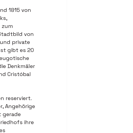
nd 1815 von 
ks, 
l zum 
tadtbild von 
und private 
t gibt es 20 
neugotische 
die Denkmäler 
nd Cristóbal 
 reserviert. 
r, Angehörige 
t gerade 
riedhofs ihre 
es 