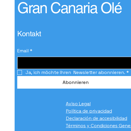
Über 400 Gäste versammeln
Gran Canaria Olé
sich im Poema del Mar zu
einer Gala zum Schutz der
Ozeane und der marinen
Biodiversität
Kontakt
Email
*
Ja, ich möchte Ihren  Newsletter abonnieren.
*
Abonnieren
Aviso Legal
Política de privacidad
Declaración de accesibilidad
Términos y Condiciones Gene