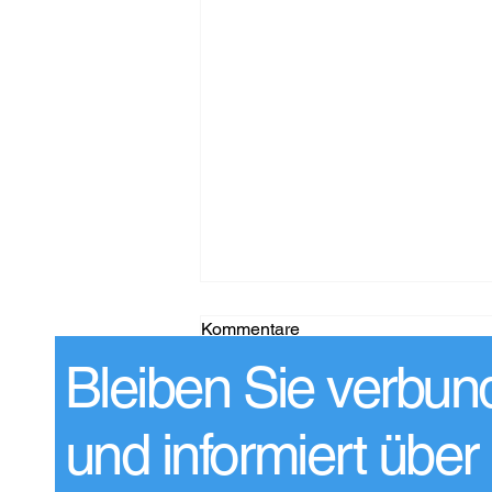
Kommentare
Bleiben Sie verbun
Kommentar verfassen...
und informiert über