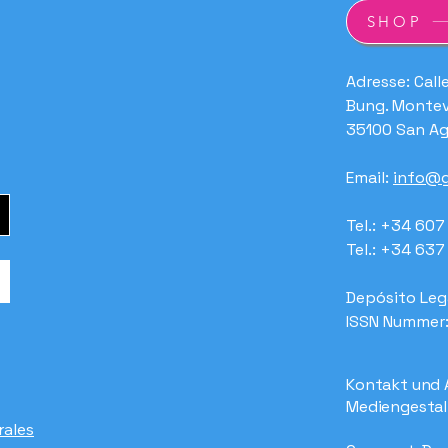
SHOP
Adresse: Call
Bung. Montev
35100 San Ag
Email:
info@g
Tel.: +34 60
Tel.: +34 63
Depósito Leg
ISSN Nummer
Kontakt und 
Mediengestal
rales