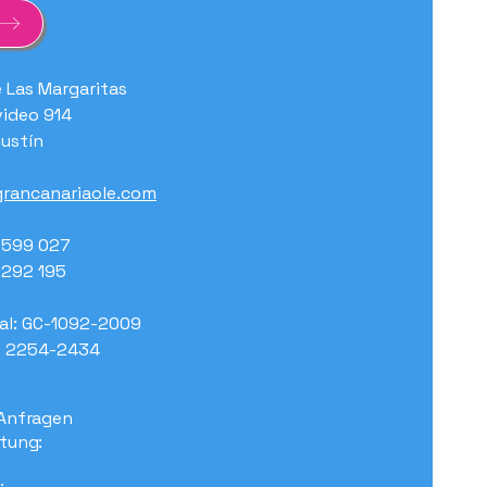
e Las Margaritas
ideo 914
ustín
rancanariaole.com
7 599 027
7 292 195
al: GC-1092-2009
: 2254-2434
Anfragen
tung: