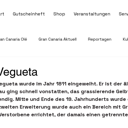
rt
Gutscheinheft
Shop
Veranstaltungen
Serv
n Canaria Olé
Gran Canaria Aktuell
Reportagen
Ku
Veranstaltungen & Events
Tourismus & Reisen
Sport 
 Vegueta
egueta wurde im Jahr 1811 eingeweiht. Er ist der ä
ervice & Informationen
Gesundheit & Notfallhilfe
Recht
au ging schnell vonstatten, das grassierende Gelb
ndig. Mitte und Ende des 19. Jahrhunderts wurde 
 zweiten Erweiterung wurde auch ein Bereich mit Gr
 Verstorbene errichtet, der damals einen getrennt