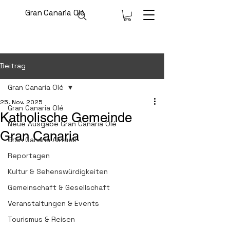
Gran Canaria Olé
Beitrag
Gran Canaria Olé
25. Nov. 2025
Gran Canaria Olé
Katholische Gemeinde
Neue Ausgabe Gran Canaria Olé
Gran Canaria
Gran Canaria Aktuell
Reportagen
Kultur & Sehenswürdigkeiten
Gemeinschaft & Gesellschaft
Veranstaltungen & Events
Tourismus & Reisen