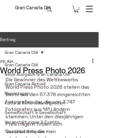
Gran Canaria Olé
Beitrag
Gran Canaria Olé
28. Apr.
Gran Canaria Olé
World Press Photo 2026
Neue Ausgabe Gran Canaria Olé
Die Gewinner des Wettbewerbs 
Gran Canaria Aktuell
World Press Photo 2026 stellen das 
Reportagen
Beste aus den 57.376 eingereichten 
Fotografien dar, die von 3.747 
Kultur & Sehenswürdigkeiten
Fotografen aus 141 Ländern 
Gemeinschaft & Gesellschaft
stammen. Unter den diesjährigen 
Veranstaltungen & Events
Preisträgern finden sich 
Geschichten, die man 
Tourismus & Reisen