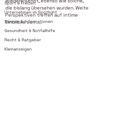
wiedererkennt, ebenso wie solche, 
Sport & Freizeit
die bislang übersehen wurden. Weite 
Unternehmen im Spotlight
Perspektiven treffen auf intime 
Service & Informationen
Einblicke von .....
Gesundheit & Notfallhilfe
Recht & Ratgeber
Kleinanzeigen
flite und Krisen sin
d eb
enso präsent wie 