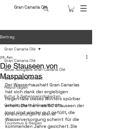
Gran Canaria Olé
Beitrag
Gran Canaria Olé
28. Apr.
Gran Canaria Olé
Die Stauseen von
Neue Ausgabe Gran Canaria Olé
Maspalomas
Gran Canaria Aktuell
Der Wasserhaushalt Gran Canarias 
Reportagen
hat sich dank der ergiebigen 
Kultur & Sehenswürdigkeiten
Regenfälle dieses Winters spürbar 
Gemeinschaft & Gesellschaft
erholt. Die mehr als 50 Stauseen der 
Insel sind wieder gut gefüllt, die 
Veranstaltungen & Events
Wasserversorgung scheint für die 
Tourismus & Reisen
kommenden Jahre gesichert. Die 