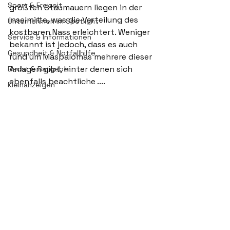
Sport & Freizeit
größten Staumauern liegen in der 
Inselmitte, was die Verteilung des 
Unternehmen im Spotlight
kostbaren Nass erleichtert. Weniger 
Service & Informationen
bekannt ist jedoch, dass es auch 
Gesundheit & Notfallhilfe
rund um Maspalomas mehrere dieser 
Anlagen gibt, hinter denen sich 
Recht & Ratgeber
ebenfalls beachtliche ....
Kleinanzeigen