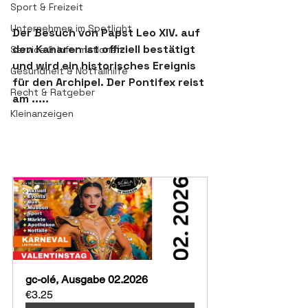
Sport & Freizeit
Unternehmen im Spotlight
Der Besuch von Papst Leo XIV. auf 
den Kanaren ist offiziell bestätigt 
Service & Informationen
und wird ein historisches Ereignis 
Gesundheit & Notfallhilfe
für den Archipel. Der Pontifex reist 
Recht & Ratgeber
am .....
Kleinanzeigen
gc-olé, Ausgabe 02.2026
€3.25