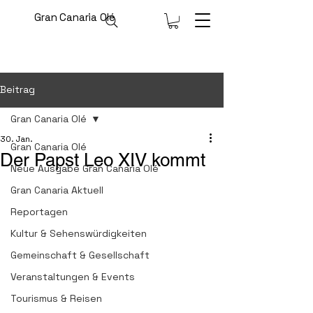
Gran Canaria Olé
Beitrag
Gran Canaria Olé
30. Jan.
Gran Canaria Olé
Der Papst Leo XIV kommt
Neue Ausgabe Gran Canaria Olé
Gran Canaria Aktuell
Reportagen
Kultur & Sehenswürdigkeiten
Gemeinschaft & Gesellschaft
Veranstaltungen & Events
Tourismus & Reisen