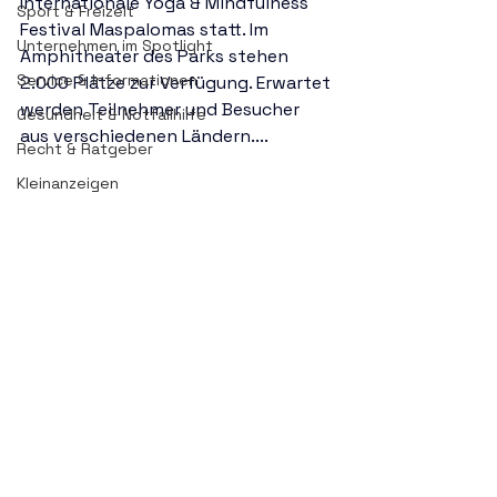
Internationale Yoga & Mindfulness 
Sport & Freizeit
Festival Maspalomas statt. Im 
Unternehmen im Spotlight
Amphitheater des Parks stehen 
Service & Informationen
2.000 Plätze zur Verfügung. Erwartet 
werden Teilnehmer und Besucher 
Gesundheit & Notfallhilfe
aus verschiedenen Ländern....
Recht & Ratgeber
Kleinanzeigen