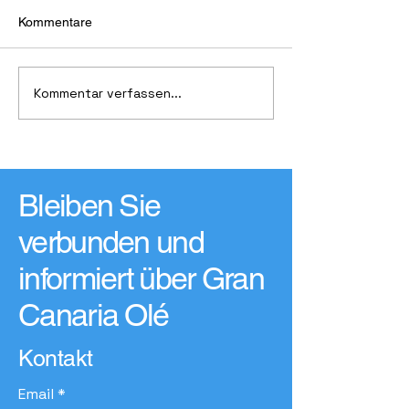
Kommentare
Kommentar verfassen...
Windsurfen der
Lizzlotte Schillin
Weltmeister
silber
Bleiben Sie
verbunden und
informiert über Gran
Canaria Olé
Kontakt
Email
*