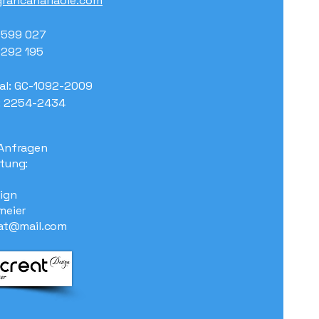
rancanariaole.com
7 599 027
7 292 195
al: GC-1092-2009
: 2254-2434
Anfragen
tung:
ign
meier
at@mail.com