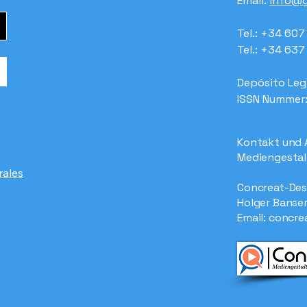
Email:
info@g
Tel.: +34 60
Tel.: +34 63
Depósito Leg
ISSN Nummer
Kontakt und 
Mediengestal
rales
Concreat-Des
Holger Banse
Email:
concre