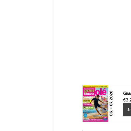
Gra
€3.
Je