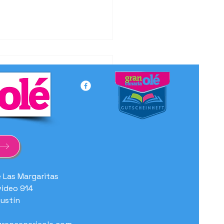
hwörung des
ngottes
e Las Margaritas
ideo 914
ustín