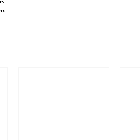
ts
nts