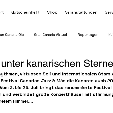
rt
Gutscheinheft
Shop
Veranstaltungen
Serv
n Canaria Olé
Gran Canaria Aktuell
Reportagen
Ku
Veranstaltungen & Events
Tourismus & Reisen
Sport 
 unter kanarischen Stern
ythmen, virtuosen Soli und internationalen Stars 
ervice & Informationen
Gesundheit & Notfallhilfe
Recht
 Festival Canarias Jazz & Más die Kanaren auch 20
Vom 3. bis 25. Juli bringt das renommierte Festival
eln und verbindet große Konzerthäuser mit stimmun
eiem Himmel....