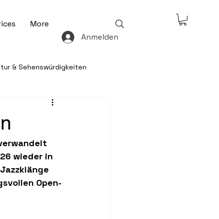
ices
More
Anmelden
ltur & Sehenswürdigkeiten
& Freizeit
en
verwandelt 
 & Ratgeber
26 wieder in 
 Jazzklänge 
gsvollen Open-