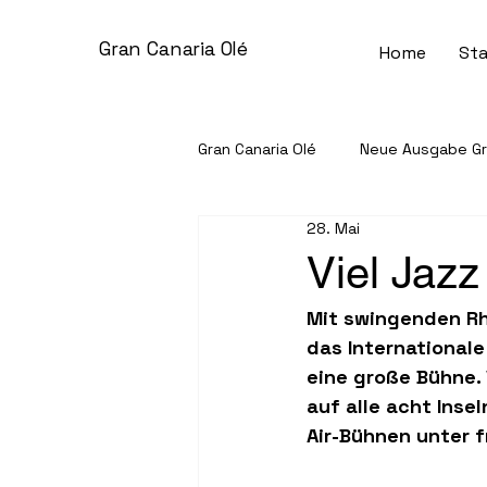
Gran Canaria Olé
Home
Sta
Gran Canaria Olé
Neue Ausgabe Gra
28. Mai
Gemeinschaft & Gesellschaft
Viel Jazz
Mit swingenden Rh
Unternehmen im Spotlight
S
das Internationale
eine große Bühne. 
auf alle acht Ins
Kleinanzeigen
Air-Bühnen unter fr