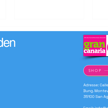
den
19. Kunsthandwerksmarkt
Besc
SHOP
„Feria de Artesanía de Gran
Rege
Canaria Verano Sur“
Adresse: Call
Bung. Montev
35100 San Ag