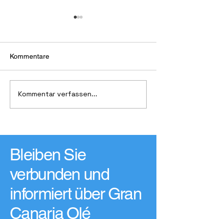
Kommentare
Kommentar verfassen...
19. Kunsthandwerksmarkt
Beschwörung de
„Feria de Artesanía de
Regengottes
Gran Canaria Verano Sur“
Bleiben Sie
verbunden und
informiert über Gran
Canaria Olé