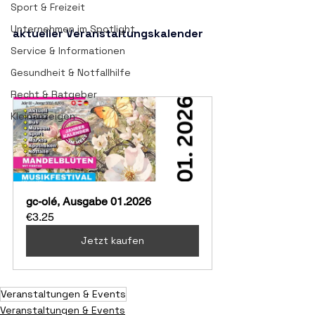
Sport & Freizeit
Unternehmen im Spotlight
aktueller Veranstaltungskalender
Service & Informationen
Gesundheit & Notfallhilfe
Recht & Ratgeber
Kleinanzeigen
gc-olé, Ausgabe 01.2026
€3.25
Jetzt kaufen
Veranstaltungen & Events
Veranstaltungen & Events