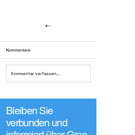
Kommentare
Kommentar verfassen...
19. Kunsthandwerksmarkt
Beschwörung de
„Feria de Artesanía de
Regengottes
Gran Canaria Verano Sur“
Bleiben Sie
verbunden und
informiert über Gran