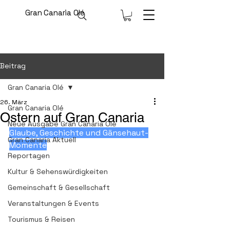
Gran Canaria Olé
Beitrag
Gran Canaria Olé
26. März
Gran Canaria Olé
Ostern auf Gran Canaria
Neue Ausgabe Gran Canaria Olé
Glaube, Geschichte und Gänsehaut-
Gran Canaria Aktuell
Momente
Reportagen
Kultur & Sehenswürdigkeiten
Gemeinschaft & Gesellschaft
Veranstaltungen & Events
Tourismus & Reisen