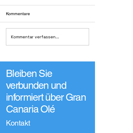
Kommentare
El Correillo La Palma
Kommentar verfassen...
Das lohnt sich fü
Gutscheine, run
Vorteil
Bleiben Sie
verbunden und
informiert über Gran
Canaria Olé
Kontakt