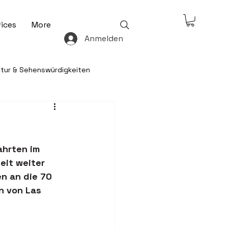
ices
More
Anmelden
ltur & Sehenswürdigkeiten
& Freizeit
hrten im 
 & Ratgeber
eit weiter 
n an die 70 
n von Las 