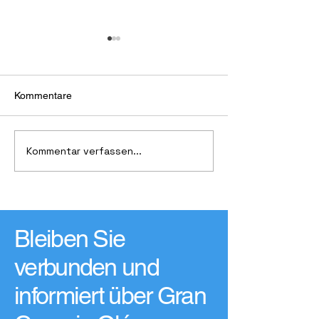
Kommentare
Kommentar verfassen...
19. Kunsthandwerksmarkt
Beschwörung de
„Feria de Artesanía de
Regengottes
Gran Canaria Verano Sur“
Bleiben Sie
verbunden und
informiert über Gran