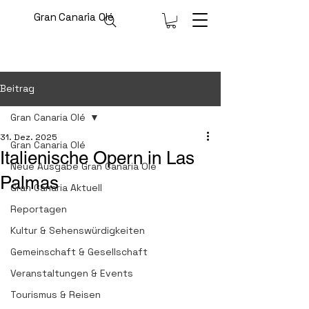
Gran Canaria Olé
Beitrag
Gran Canaria Olé
31. Dez. 2025
Gran Canaria Olé
Italienische Opern in Las
Neue Ausgabe Gran Canaria Olé
Palmas
Gran Canaria Aktuell
Reportagen
Kultur & Sehenswürdigkeiten
Gemeinschaft & Gesellschaft
Veranstaltungen & Events
Tourismus & Reisen