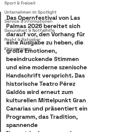
Sport & Freizeit
Unternehmen im Spotlight
Das Opernfestival von Las 
Service & Informationen
Palmas 2026 bereitet sich 
Gesundheit & Notfallhilfe
darauf vor, den Vorhang für 
Recht & Ratgeber
eine Ausgabe zu heben, die 
Kleinanzeigen
große Emotionen, 
beeindruckende Stimmen 
und eine moderne szenische 
Handschrift verspricht. Das 
historische Teatro Pérez 
Galdós wird erneut zum 
kulturellen Mittelpunkt Gran 
Canarias und präsentiert ein 
Programm, das Tradition, 
spannende 