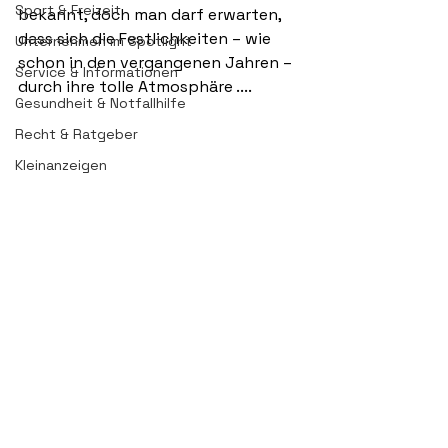
Sport & Freizeit
bekannt, doch man darf erwarten, 
dass sich die Festlichkeiten – wie 
Unternehmen im Spotlight
schon in den vergangenen Jahren – 
Service & Informationen
durch ihre tolle Atmosphäre ....
Gesundheit & Notfallhilfe
Recht & Ratgeber
Kleinanzeigen
flite und Krisen sin
d eb
enso präsent wie 