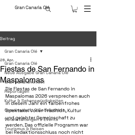
Gran Canaria Olé
Beitrag
Gran Canaria Olé
28. Apr.
Gran Canaria Olé
Fiestas de San Fernando in
Neue Ausgabe Gran Canaria Olé
Maspalomas
Gran Canaria Aktuell
Die Fiestas de San Fernando in 
Reportagen
Maspalomas 2026 versprechen auch 
Kultur & Sehenswürdigkeiten
in diesem Jahr ein farbenfrohes 
Gemeinschaft & Gesellschaft
Spektakel voller Tradition, Kultur 
und gelebter Gemeinschaft zu 
Veranstaltungen & Events
werden. Das offizielle Programm war 
Tourismus & Reisen
bei Redaktionsschluss noch nicht 