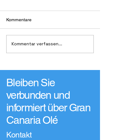
Kommentare
Kommentar verfassen...
19. Kunsthandwerksmarkt
Beschwörung de
„Feria de Artesanía de
Regengottes
Gran Canaria Verano Sur“
Bleiben Sie
verbunden und
informiert über Gran
Canaria Olé
Kontakt