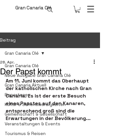
Gran Canaria Olé
Beitrag
Gran Canaria Olé
28. Apr.
Gran Canaria Olé
Der Papst kommt
Neue Ausgabe Gran Canaria Olé
Am 11. Juni kommt das Oberhaupt 
Gran Canaria Aktuell
der katholischen Kirche nach Gran 
Reportagen
Canaria. Es ist der erste Besuch 
eines Papstes auf den Kanaren, 
Kultur & Sehenswürdigkeiten
entsprechend groß sind die 
Gemeinschaft & Gesellschaft
Erwartungen in der Bevölkerung...
Veranstaltungen & Events
Tourismus & Reisen