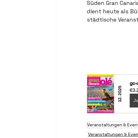
Süden Gran Canaria
dient heute als B
städtische Verans
gc-
€3.
Je
Veranstaltungen & Even
Veranstaltungen & Eve