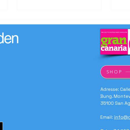
den
19. Kunsthandwerksmarkt
Besc
SHOP
„Feria de Artesanía de Gran
Rege
Canaria Verano Sur“
Adresse: Call
Bung. Montev
35100 San Ag
Email:
info@g