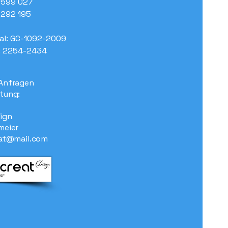
7 599 027
7 292 195
al: GC-1092-2009
: 2254-2434
Anfragen
tung:
ign
meier
at@mail.com