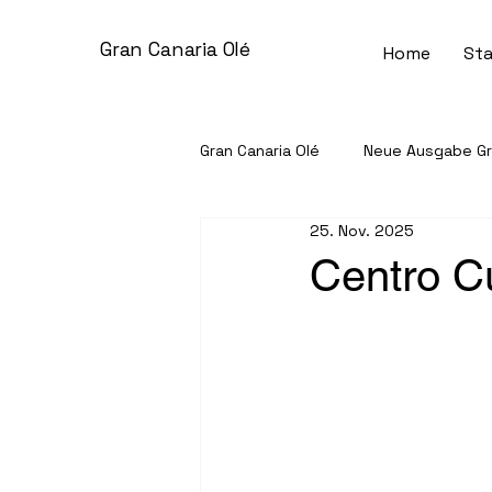
Gran Canaria Olé
Home
Sta
Gran Canaria Olé
Neue Ausgabe Gra
25. Nov. 2025
Gemeinschaft & Gesellschaft
Centro C
Unternehmen im Spotlight
S
Kleinanzeigen