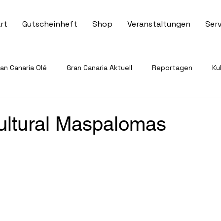
rt
Gutscheinheft
Shop
Veranstaltungen
Serv
n Canaria Olé
Gran Canaria Aktuell
Reportagen
Ku
Veranstaltungen & Events
Tourismus & Reisen
Sport 
ultural Maspalomas
ervice & Informationen
Gesundheit & Notfallhilfe
Recht