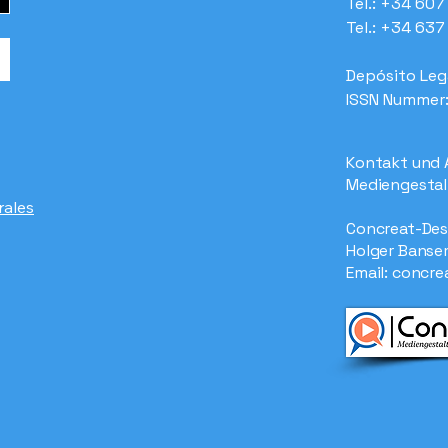
Tel.: +34 60
Tel.: +34 63
Depósito Leg
ISSN Nummer
Kontakt und 
Mediengestal
rales
Concreat-Des
Holger Banse
Email:
concre