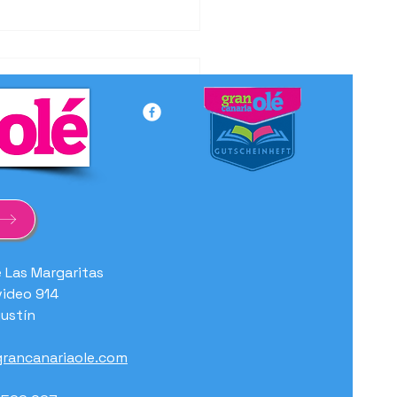
hwörung des
ngottes
e Las Margaritas
ideo 914
ustín
rancanariaole.com