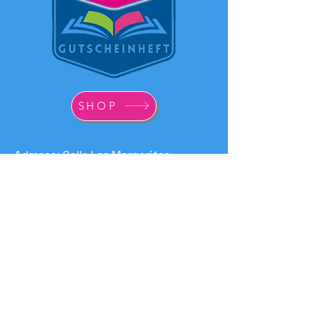
SHOP
Adresse: Calle Las Margaritas
Bung. Montevideo 914
35100 San Agustín
Email:
info@grancanariaole.com
Tel.:
+34 607 599 027
Tel.: +34 637 292 195
Depósito Legal: GC-1092-2009