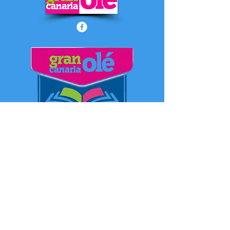
SHOP
Adresse: Calle Las Margaritas
Bung. Montevideo 914
35100 San Agustín