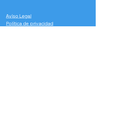
Aviso Legal
Política de privacidad
Declaración de accesibilidad
Términos y Condiciones Generales
Condiciones de pago
​Exención de Responsabilidad
Condiciones de Licencia