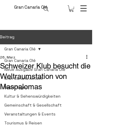
Gran Canaria Olé
Beitrag
Gran Canaria Olé
26. März
Gran Canaria Olé
Schweizer Klub besucht die
Neue Ausgabe Gran Canaria Olé
Weltraumstation von
Gran Canaria Aktuell
Maspalomas
Reportagen
Kultur & Sehenswürdigkeiten
Gemeinschaft & Gesellschaft
Veranstaltungen & Events
Tourismus & Reisen