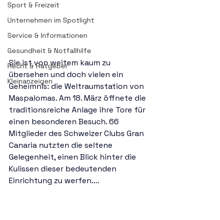
Sport & Freizeit
Unternehmen im Spotlight
Service & Informationen
Gesundheit & Notfallhilfe
Sie ist von weitem kaum zu 
Recht & Ratgeber
übersehen und doch vielen ein 
Kleinanzeigen
Geheimnis: die Weltraumstation von 
Maspalomas. Am 18. März öffnete die 
traditionsreiche Anlage ihre Tore für 
einen besonderen Besuch. 66 
Mitglieder des Schweizer Clubs Gran 
Canaria nutzten die seltene 
Gelegenheit, einen Blick hinter die 
Kulissen dieser bedeutenden 
Einrichtung zu werfen....