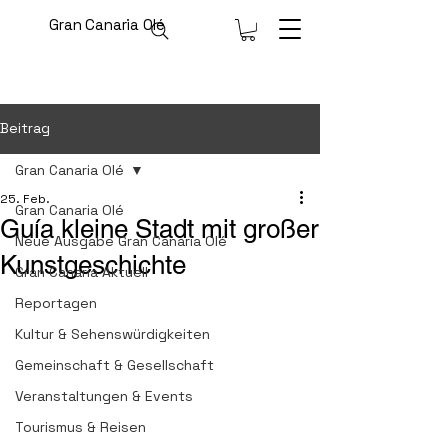
Gran Canaria Olé
Beitrag
Gran Canaria Olé
25. Feb.
Gran Canaria Olé
Guía kleine Stadt mit großer
Neue Ausgabe Gran Canaria Olé
Kunstgeschichte
Gran Canaria Aktuell
Reportagen
Kultur & Sehenswürdigkeiten
Gemeinschaft & Gesellschaft
Veranstaltungen & Events
Tourismus & Reisen