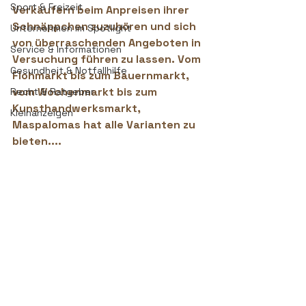
Sport & Freizeit
Verkäufern beim Anpreisen ihrer 
Schnäppchen zuzuhören und sich 
Unternehmen im Spotlight
von überraschenden Angeboten in 
Service & Informationen
Versuchung führen zu lassen. Vom 
Gesundheit & Notfallhilfe
Flohmarkt bis zum Bauernmarkt, 
vom Wochenmarkt bis zum 
Recht & Ratgeber
Kunsthandwerksmarkt, 
Kleinanzeigen
Maspalomas hat alle Varianten zu 
bieten....