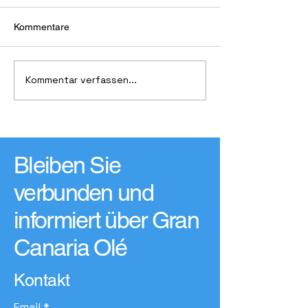
Kommentare
Kommentar verfassen...
Das lohnt sich für dich: 45
Bauernmärkte,
Gutscheine, rund 500 €
Wochenmärkte ,
Vorteil
Busverbindunge
Entfernungstabel
Bleiben Sie
verbunden und
informiert über Gran
Canaria Olé
Kontakt
Email
*