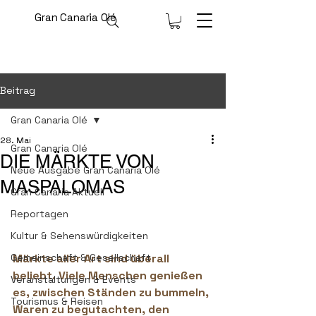
Gran Canaria Olé
Beitrag
Gran Canaria Olé
28. Mai
Gran Canaria Olé
DIE MÄRKTE VON
Neue Ausgabe Gran Canaria Olé
MASPALOMAS
Gran Canaria Aktuell
Reportagen
Kultur & Sehenswürdigkeiten
Gemeinschaft & Gesellschaft
Märkte aller Art sind überall 
beliebt. Viele Menschen genießen 
Veranstaltungen & Events
es, zwischen Ständen zu bummeln, 
Tourismus & Reisen
Waren zu begutachten, den 