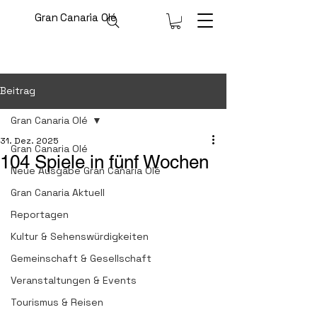
Gran Canaria Olé
Beitrag
Gran Canaria Olé
31. Dez. 2025
Gran Canaria Olé
104 Spiele in fünf Wochen
Neue Ausgabe Gran Canaria Olé
Gran Canaria Aktuell
Reportagen
Kultur & Sehenswürdigkeiten
Gemeinschaft & Gesellschaft
Veranstaltungen & Events
Tourismus & Reisen