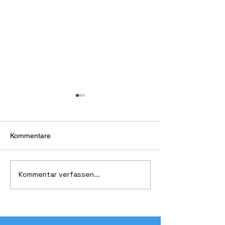
Kommentare
Maspalomas Yo
Kommentar verfassen...
Lizzlotte Schilling holt
silber