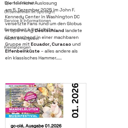
Die feierliche Auslosung
Sport & Freizeit
am 5. Dezember 2025 im John F. 
Unternehmen im Spotlight
Kennedy Center in Washington DC 
Service & Informationen
versetzte Fans rund um den Globus 
Gesundheit & Notfallhilfe
in Spannung. 
Deutschland 
landete 
überraschend in einer machbaren 
Recht & Ratgeber
Gruppe mit 
Ecuador
, 
Curacao
 und 
Kleinanzeigen
Elfenbeinküste
 – alles andere als 
ein klassisches Hammer.....
gc-olé, Ausgabe 01.2026