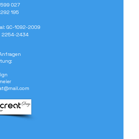
7 599 027
7 292 195
al: GC-1092-2009
: 2254-2434
Anfragen
tung:
ign
meier
at@mail.com