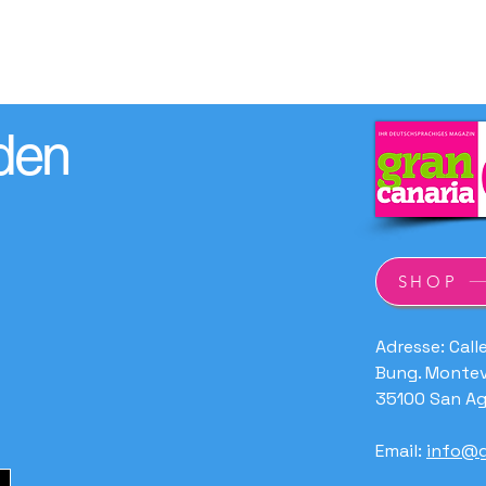
den
SHOP
Adresse: Call
Bung. Montev
35100 San Ag
Email:
info@g