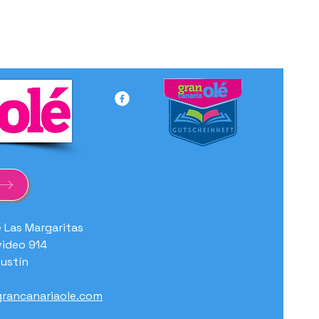
e Las Margaritas
ideo 914
ustín
rancanariaole.com