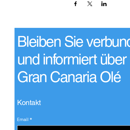
Bleiben Sie verbun
und informiert über
Gran Canaria Olé
Kontakt
Email
*